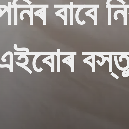
নিৰ বাবে ন
এইবোৰ বস্ত