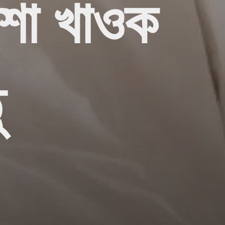
িশা খাওক
ু