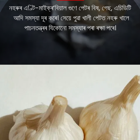
নহৰুৰ এণ্টি-মাইক্ৰ’বিয়াল গুণে পেটৰ বিষ, গেছ, এচিডিটি
আদি সমস্যা দূৰ কৰে। সেয়ে পুৱা খালী পেটত নহৰু খালে
পাচনতন্ত্ৰৰ যিকোনো সমস্যাৰ পৰা ৰক্ষা পৰে।