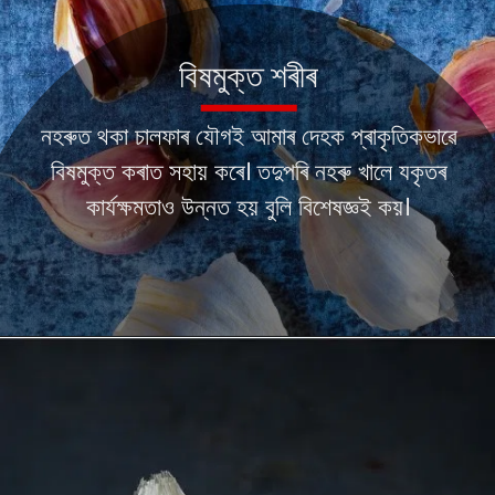
বিষমুক্ত শৰীৰ
নহৰুত থকা চালফাৰ যৌগই আমাৰ দেহক প্ৰাকৃতিকভাৱে
বিষমুক্ত কৰাত সহায় কৰে। তদুপৰি নহৰু খালে যকৃতৰ
কাৰ্যক্ষমতাও উন্নত হয় বুলি বিশেষজ্ঞই কয়।