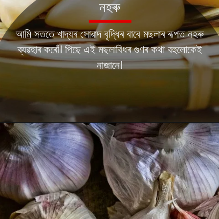
নহৰু
আমি সততে খাদ্যৰ সোৱাদ বৃদ্ধিৰ বাবে মছলাৰ ৰূপত নহৰু
ব্যৱহাৰ কৰোঁ। পিছে এই মছলাবিধৰ গুণৰ কথা বহুলোকেই
নাজানে।