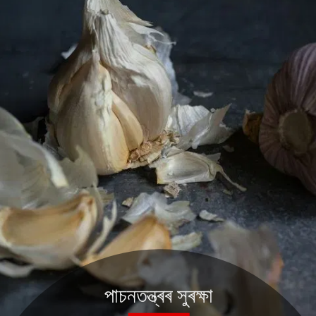
পাচনতন্ত্ৰৰ সুৰক্ষা