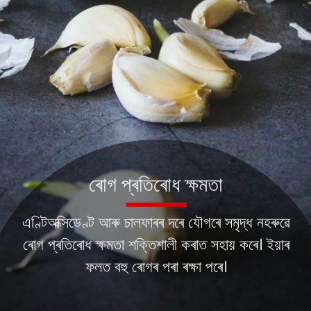
ৰোগ প্ৰতিৰোধ ক্ষমতা
এণ্টিঅক্সিডেণ্ট আৰু চালফাৰৰ দৰে যৌগৰে সমৃদ্ধ নহৰুৱে
ৰোগ প্ৰতিৰোধ ক্ষমতা শক্তিশালী কৰাত সহায় কৰে। ইয়াৰ
ফলত বহু ৰোগৰ পৰা ৰক্ষা পৰে।