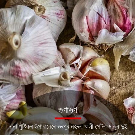
গুণাগুণ
নানা পুষ্টিকৰ উপাদানেৰে ভৰপূৰ নহৰু। খালী পেটত মাত্ৰ দুই