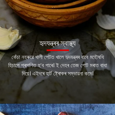
হৃদযন্ত্ৰৰ স্বাস্থ্য
কেঁচা নহৰুৱে খালী পেটত খালে হৃদযন্ত্ৰৰ বাবে মহৌষধি
হিচাপে প্ৰমাণিত হ’ব পাৰে। ই দেহৰ তেজ গোট মৰাত বাধা
দিয়ে। এইদৰে হাৰ্ট ষ্ট্ৰোকৰ সম্ভাৱনা কমে।