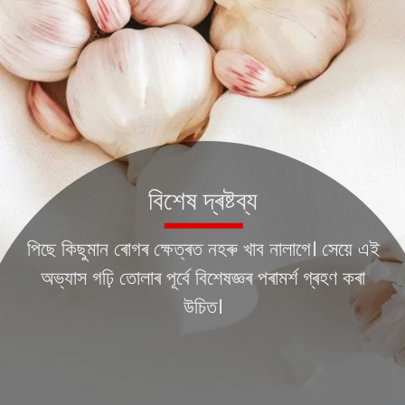
বিশেষ দ্ৰষ্টব্য
পিছে কিছুমান ৰোগৰ ক্ষেত্ৰত নহৰু খাব নালাগে। সেয়ে এই
অভ্যাস গঢ়ি তোলাৰ পূৰ্বে বিশেষজ্ঞৰ পৰামৰ্শ গ্ৰহণ কৰা
উচিত।