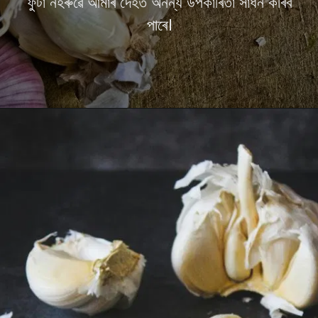
ফুটা নহৰুৱে আমাৰ দেহত অনন্য উপকাৰিতা সাধন কৰিব
পাৰে।