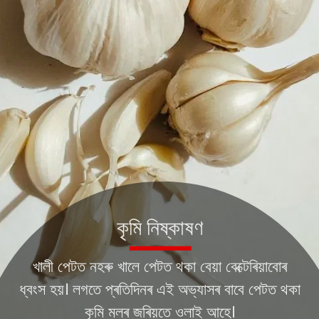
কৃমি নিষ্কাষণ
খালী পেটত নহৰু খালে পেটত থকা বেয়া বেক্টেৰিয়াবোৰ
ধ্বংস হয়। লগতে প্ৰতিদিনৰ এই অভ্যাসৰ বাবে পেটত থকা
কৃমি মলৰ জৰিয়তে ওলাই আহে।