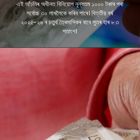
এই আঁচনিৰ অধীনত বিনিয়োগ নূন্যতম ১০০০ টকাৰ পৰা
সৰ্বোচ্চ ৩০ লাখলৈকে কৰিব পাৰে। বিত্তীয় বৰ্ষ
২০২৫-২৬ ৰ চতুৰ্থ ত্ৰৈমাসিকৰ বাবে সুতৰ হাৰ ৮.৩
শতাংশ।