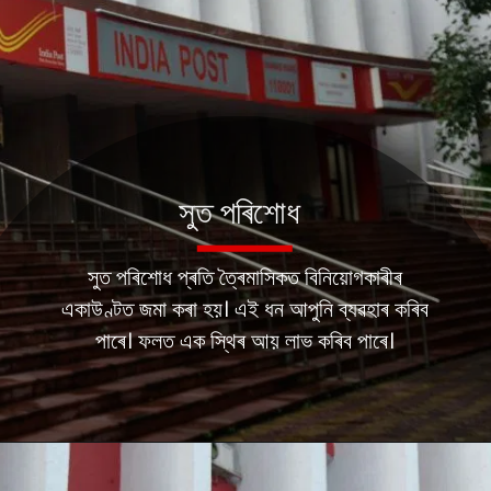
সুত পৰিশোধ
সুত পৰিশোধ প্ৰতি ত্ৰৈমাসিকত বিনিয়োগকাৰীৰ
একাউণ্টত জমা কৰা হয়। এই ধন আপুনি ব্যৱহাৰ কৰিব
পাৰে। ফলত এক স্থিৰ আয় লাভ কৰিব পাৰে।