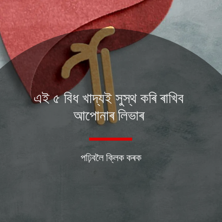
এই ৫ বিধ খাদ্যই সুস্থ কৰি ৰাখিব
আপোনাৰ লিভাৰ
পঢ়িবলৈ ক্লিক কৰক