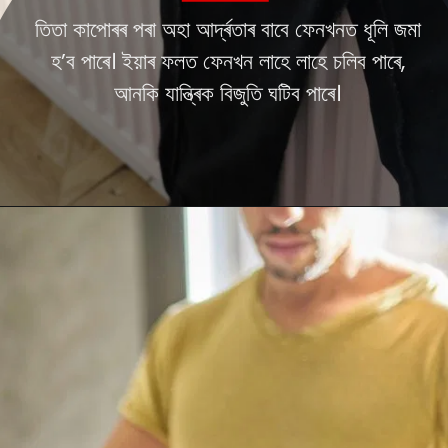
তিতা কাপোৰৰ পৰা অহা আৰ্দ্ৰতাৰ বাবে ফেনখনত ধূলি জমা
হ’ব পাৰে। ইয়াৰ ফলত ফেনখন লাহে লাহে চলিব পাৰে,
আনকি যান্ত্ৰিক বিজুতি ঘটিব পাৰে।