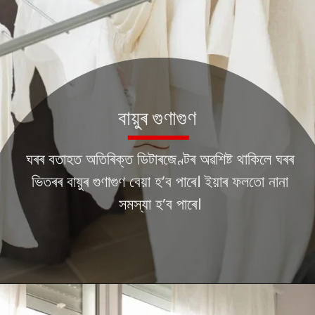
বায়ুৰ গুণাগুণ
ঘৰৰ বতাহত অতিৰিক্ত ডিটাৰজেণ্টৰ অৱশিষ্ট থাকিলে ঘৰৰ
ভিতৰৰ বায়ুৰ গুণাগুণ বেয়া হ’ব পাৰে। ইয়াৰ ফলতো নানা
সমস্যা হ’ব পাৰে।