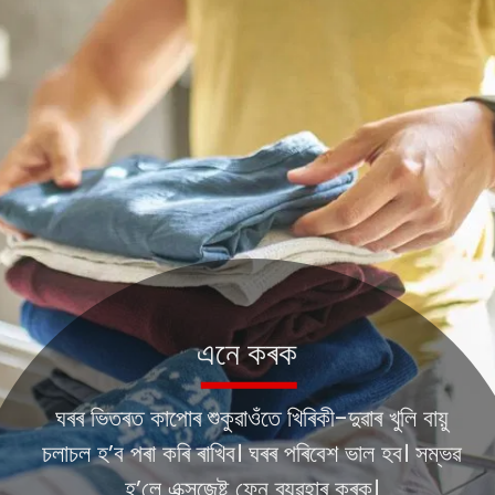
এনে কৰক
ঘৰৰ ভিতৰত কাপোৰ শুকুৱাওঁতে খিৰিকী-দুৱাৰ খুলি বায়ু
চলাচল হ’ব পৰা কৰি ৰাখিব। ঘৰৰ পৰিবেশ ভাল হব। সম্ভৱ
হ’লে এক্সজেষ্ট ফেন ব্যৱহাৰ কৰক।