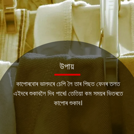
উপায়
কাপোৰবোৰ ভালদৰে চেপি লৈ তাৰ পিছত ফেনৰ তলত
এইদৰে শুকাবলৈ দিব পাৰে। তেতিয়া কম সময়ৰ ভিতৰতে
কাপোৰ শুকাব।