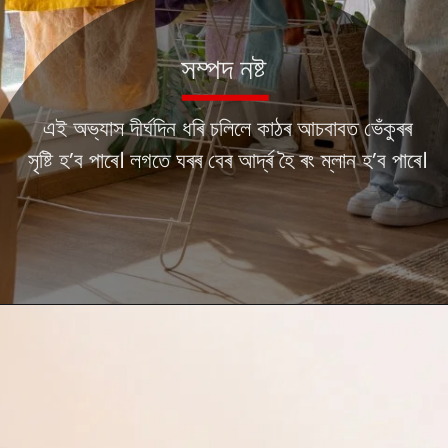
সম্পদ নষ্ট
এই অভ্যাস দীৰ্ঘদিন ধৰি চলিলে কাঠৰ আচবাবত ভেঁকুৰৰ
সৃষ্টি হ’ব পাৰে। লগতে ঘৰৰ বেৰ আৰ্দ্ৰ হৈ ৰং ম্লান হ’ব পাৰে।