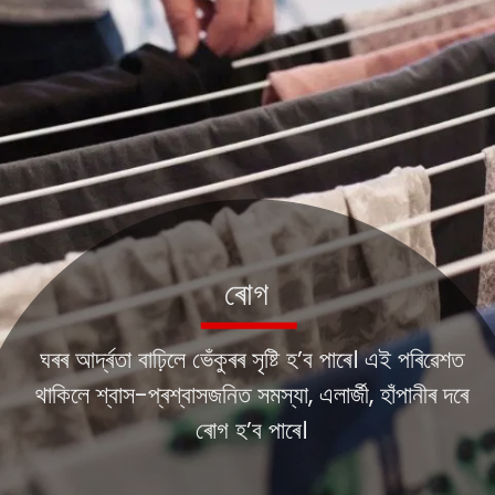
ৰোগ
ঘৰৰ আৰ্দ্ৰতা বাঢ়িলে ভেঁকুৰৰ সৃষ্টি হ’ব পাৰে। এই পৰিৱেশত
থাকিলে শ্বাস-প্ৰশ্বাসজনিত সমস্যা, এলাৰ্জী, হাঁপানীৰ দৰে
ৰোগ হ’ব পাৰে।