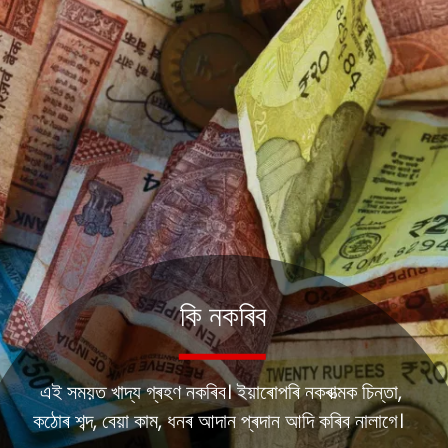
কি নকৰিব
এই সময়ত খাদ্য গ্ৰহণ নকৰিব। ইয়াৰোপৰি নকৰাত্মক চিন্তা,
কঠোৰ শব্দ, বেয়া কাম, ধনৰ আদান প্ৰদান আদি কৰিব নালাগে।