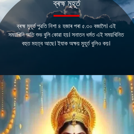
ব্ৰহ্ম মুহূৰ্ত
ব্ৰহ্ম মুহূৰ্ত পুৱতি নিশা ৪ হজাৰ পৰা ৫.৩০ বজালৈ। এই
সময়খিনি অতি শুভ বুলি কোৱা হয়। সনাতন ধৰ্মত এই সময়খিনিত
বহুত মহত্ব আছে। ইযাক অক্ষয় মুহূৰ্ত বুলিও কয়।