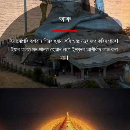
আৰু
ইয়াৰোপৰি ভগৱান শিৱৰ ধ্যান কৰি ওমঃ মন্ত্ৰ জপ কৰিব পাৰে।
ইয়াৰ ফলত মন শান্ত হোৱাৰ লগে ইশ্বৰৰ আশীৰ্বাদ লাভ কৰা
যায়।