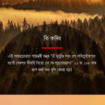
কি কৰিব
এই সময়চোৱাত গায়ন্ত্ৰী মন্ত্ৰ “ওঁ ভূর্ভুবঃ স্বঃ তৎ সবিতুর্বৰেণ্যং
ভর্গো দেবস্য ধীমহি ধিয়ো য়ো নঃ প্রচোদয়াৎ।” ১১ বা ১০৮ বাৰ
জপ কৰা শুভ বুলি কোৱা হয়।