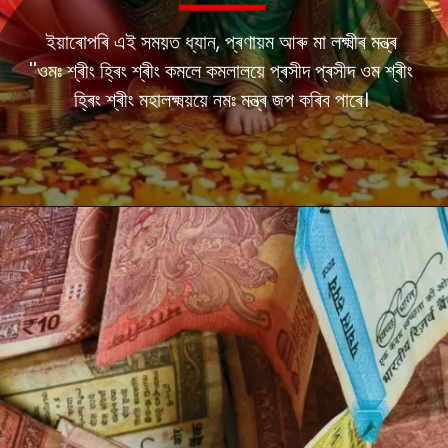
ইয়াৰোপৰি এই সময়ত ধ্যান, প্ৰণায়ম আৰু মা লক্ষ্মীৰ মন্ত্ৰ
''ওমঃ শ্ৰীং হ্ৰিং শ্ৰীং কমলে কমলালয়ে প্ৰসীদ প্ৰসীদ ওম শ্ৰীং
হ্ৰিং শ্ৰীং মহালক্ষ্ময়য়ে নমঃ মন্ত্ৰ জপ কৰিব পাৰে।