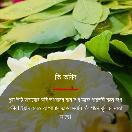
কি কৰিব
পুৱা উঠি হাতযোৰ কৰি ভগৱানৰ নাম ল'ব আৰু গায়ত্ৰী মন্ত্ৰ জপ
কৰিব। ইয়াৰ ফলত আপোনাৰ ভাগ্য সলনি হ'ব পাৰে বুলি মান্যতা
আছে।