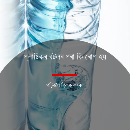
প্লাষ্টিকৰ বটলৰ পৰা কি ৰোগ হয়
পঢ়িবলৈ ক্লিক কৰক