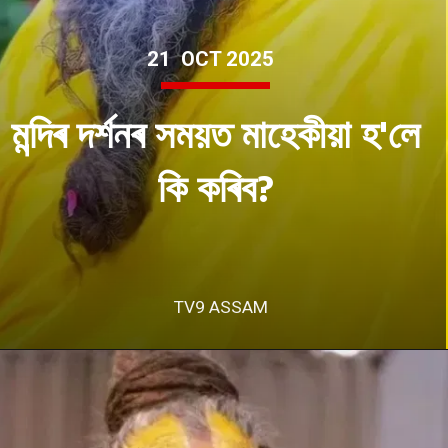
21 OCT 2025
মন্দিৰ দৰ্শনৰ সময়ত মাহেকীয়া হ'লে
কি কৰিব?
TV9 ASSAM