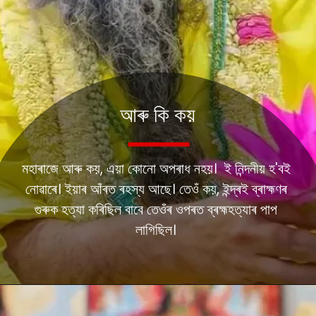
আৰু কি কয়
মহাৰাজে আৰু কয়, এয়া কোনো অপৰাধ নহয়। ই নিন্দনীয় হ'বই
নোৱাৰে। ইয়াৰ আঁৰত ৰহস্য আছে। তেওঁ কয়, ইন্দ্ৰই ব্ৰাহ্মণৰ
গুৰুক হত্যা কৰিছিল বাবে তেওঁৰ ওপৰত ব্ৰহ্মহত্যাৰ পাপ
লাগিছিল।