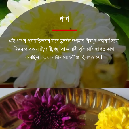
পাপ
এই পাপৰ প্ৰায়শ্চিত্তৰ বাবে ইন্দ্ৰই ভগৱান বিষ্ণুৰ পৰামৰ্শ মতে
নিজৰ পাপক মাটি,পানী,গছ আৰু নাৰী বুলি চাৰি ভাগত ভাগ
কৰিছিল। এয়া নাৰীৰ মাহেকীয়া হিচাপত হয়।