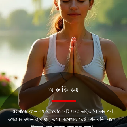
আৰু কি কয়
মহাৰাজে আৰু কয় যে, কোনোবাই মনত ভক্তি লৈ দূৰৰ পৰা
ভগৱানৰ দৰ্শনৰ বাবে যাব, এনে অৱস্থাত তেওঁ দৰ্শন কৰিব লাগে।