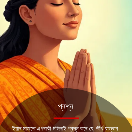
প্ৰশ্ন
ইয়াৰ মাজতে এগৰাকী মহিলাই প্ৰশ্ন কৰে যে, তীৰ্থ যাত্ৰাৰ