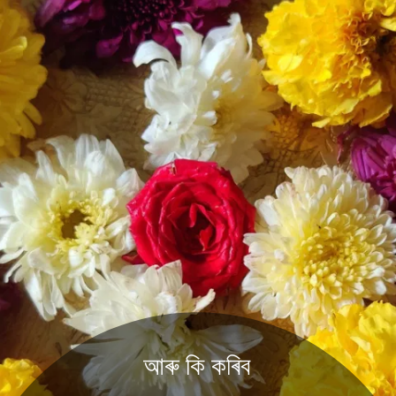
আৰু কি কৰিব