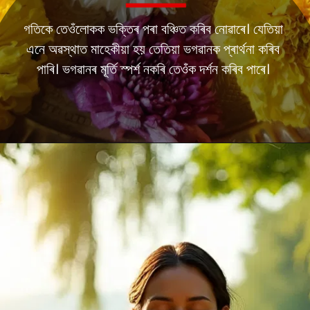
গতিকে তেওঁলোকক ভক্তিৰ পৰা বঞ্চিত কৰিব নোৱাৰে। যেতিয়া
এনে অৱস্থাত মাহেকীয়া হয় তেতিয়া ভগৱানক প্ৰাৰ্থনা কৰিব
পাৰি। ভগৱানৰ মূৰ্তি স্পৰ্শ নকৰি তেওঁক দৰ্শন কৰিব পাৰে।