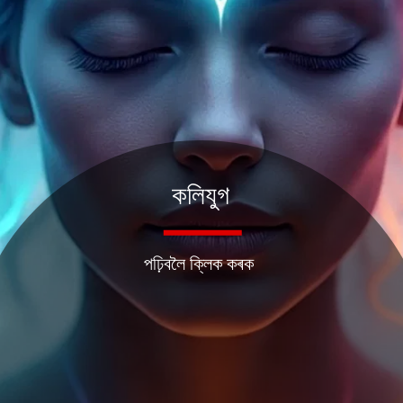
কলিযুগ
পঢ়িবলৈ ক্লিক কৰক