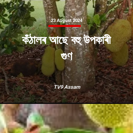
23 August 2024
কঁঠালৰ আছে বহু উপকাৰী
গুণ
TV9 Assam