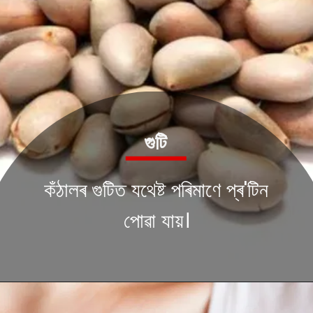
গুটি
কঁঠালৰ গুটিত যথেষ্ট পৰিমাণে প্ৰ'টিন
পোৱা যায়।