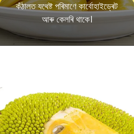
কঁঠালত যথেষ্ট পৰিমাণে কাৰ্বোহাইড্ৰেট
আৰু কেলৰি থাকে।