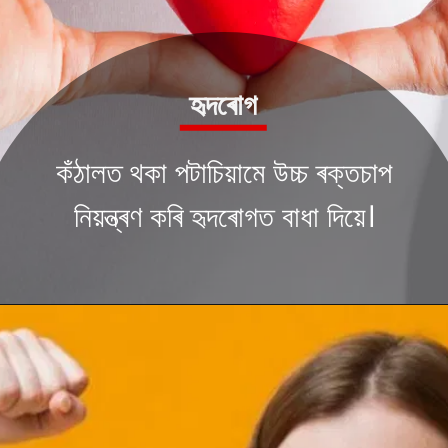
হৃদৰোগ
কঁঠালত থকা পটাচিয়ামে উচ্চ ৰক্তচাপ
নিয়ন্ত্ৰণ কৰি হৃদৰোগত বাধা দিয়ে।