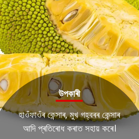
উপকাৰী
হাওঁফাওঁৰ কেন্সাৰ, মুখ গহ্বৰৰ কেন্সাৰ
আদি প্ৰতিৰোধ কৰাত সহায় কৰে।