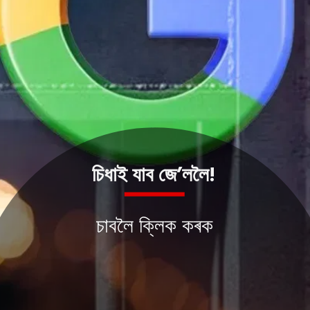
চিধাই যাব জে’ললৈ!
চাবলৈ ক্লিক কৰক