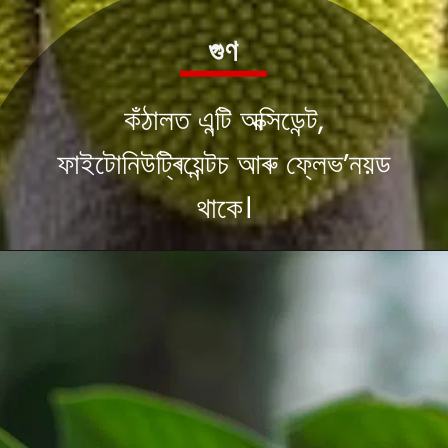
গুণ
কঁঠালত এন্টি অক্সিডেন্ট,
ফাইটোনিউট্ৰিয়েন্টচ আৰু ফ্লেভ’নয়ড
থাকে।