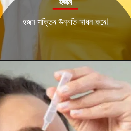
হজম
হজম শক্তিৰ উন্নতি সাধন কৰে।