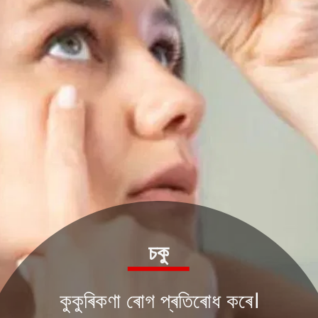
চকু
কুকুৰিকণা ৰোগ প্ৰতিৰোধ কৰে।