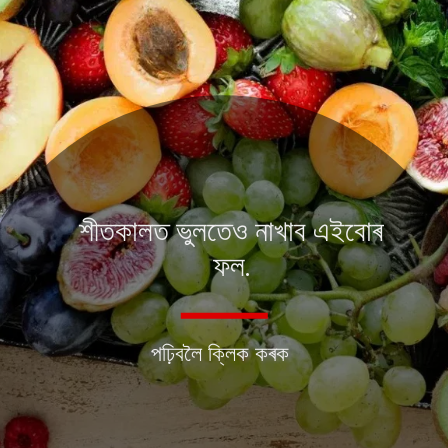
শীতকালত ভুলতেও নাখাব এইবোৰ
ফল.
পঢ়িবলৈ ক্লিক কৰক