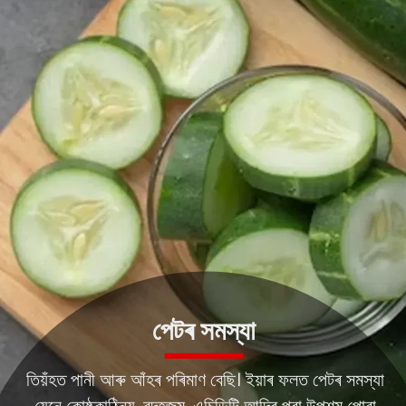
পেটৰ সমস্যা
তিয়ঁহত পানী আৰু আঁহৰ পৰিমাণ বেছি। ইয়াৰ ফলত পেটৰ সমস্যা