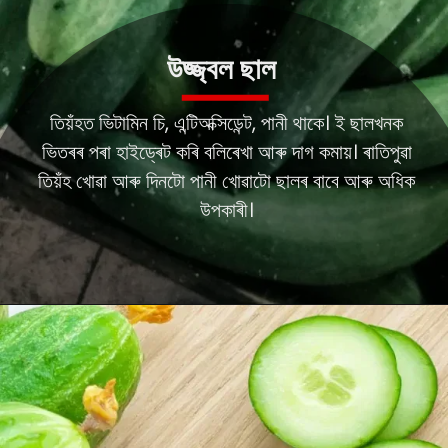
উজ্জ্বল ছাল
তিয়ঁহত ভিটামিন চি, এন্টিঅক্সিডেন্ট, পানী থাকে। ই ছালখনক
ভিতৰৰ পৰা হাইড্ৰেট কৰি বলিৰেখা আৰু দাগ কমায়। ৰাতিপুৱা
তিয়ঁহ খোৱা আৰু দিনটো পানী খোৱাটো ছালৰ বাবে আৰু অধিক