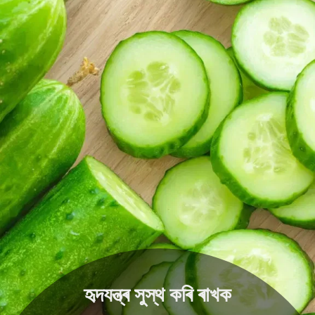
হৃদযন্ত্ৰ সুস্থ কৰি ৰাখক