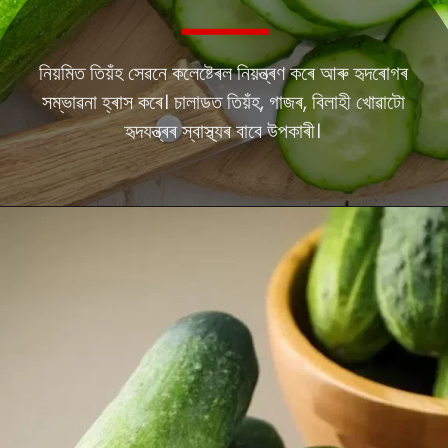
নিয়মিত তিয়ঁহ সেৱনে কলেষ্টেৰল নিয়ন্ত্ৰণ কৰে আৰু হৃদৰোগৰ
সম্ভাৱনা হ্ৰাস কৰে। চালাডত তিয়ঁহ, গাজৰ, বিলাহী খোৱাটো