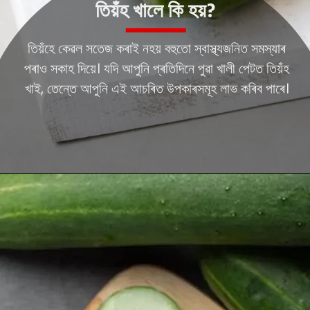
তিয়ঁহ খালে কি হয়?
তিয়ঁহে কেৱল সতেজ কৰাই নহয় বহুতো স্বাস্থ্যজনিত সমস্যাৰ
পৰাও সকাহ দিয়ে। যদি আপুনি প্ৰতিদিনে পুৱা খালী পেটত তিয়ঁহ