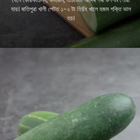
যেনে কোষ্ঠকাঠিন্য, বদহজম, এচিডিটি আদিৰ পৰা উপশম পোৱা
যায়। ৰাতিপুৱা খালী পেটত ১-২ টা তিয়ঁহ খালে হজম শক্তি ভাল