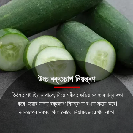
উচ্চ ৰক্তচাপ নিয়ন্ত্ৰণ
তিয়ঁহত পটাছিয়াম থাকে, যিয়ে শৰীৰত ছডিয়ামৰ ভাৰসাম্য ৰক্ষা
কৰে। ইয়াৰ ফলত ৰক্তচাপ নিয়ন্ত্ৰণত ৰখাত সহায় কৰে।