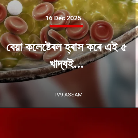
16 Dec 2025
বেয়া কলেষ্টেৰল হ্ৰাস কৰে এই ৫
খাদ্যই...
TV9 ASSAM