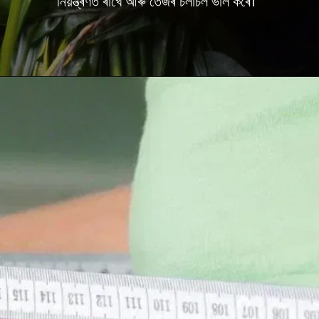
নিয়ন্ত্ৰণত ৰাখে আৰু তেজৰ চলাচল ভাল কৰে।