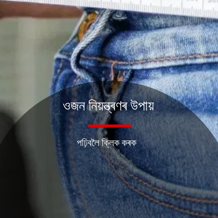
ওজন নিয়ন্ত্ৰণৰ উপায়
পঢ়িবলৈ ক্লিক কৰক