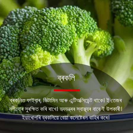
ব্ৰকলি
ব্ৰকলিত ফাইবাৰ, ভিটামিন আৰু এন্টিঅক্সিডেন্ট থাকে। ই তেজৰ
নলীবোৰ সুৰক্ষিত কৰি ৰাখে। হৃদযন্ত্ৰৰ স্বাস্থ্যৰ বাবে ই উপকাৰী।
ইয়াৰোপৰি ব্ৰকলিয়ে বেয়া কলেষ্টেৰল বাহিৰ কৰে।