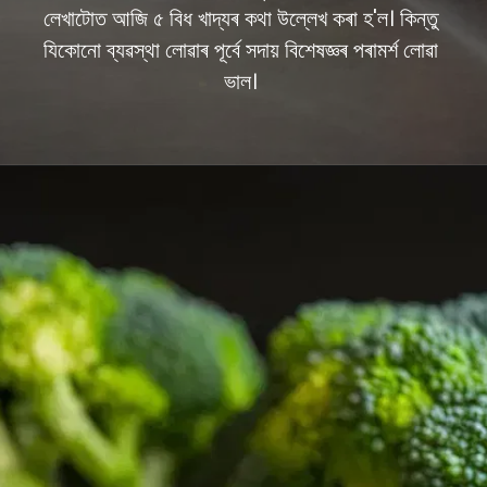
লেখাটোত আজি ৫ বিধ খাদ্যৰ কথা উল্লেখ কৰা হ'ল। কিন্তু
যিকোনো ব্যৱস্থা লোৱাৰ পূৰ্বে সদায় বিশেষজ্ঞৰ পৰামৰ্শ লোৱা
ভাল।