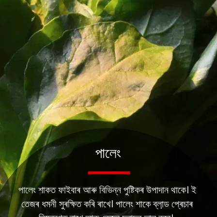
পালেং
পালেং শাকত ফাইবাৰ আৰু বিভিন্ন পুষ্টিকৰ উপাদান থাকে। ই
তেজৰ ধমনী সুৰক্ষিত কৰি ৰাখে। পালেং শাকে ব্লা়ড প্ৰেচাৰ