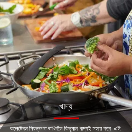
খাদ্য
কলেষ্টেৰল নিয়ন্ত্ৰণত ৰাখিবলৈ কিছুমান খাদ্যই সহায় কৰে। এই