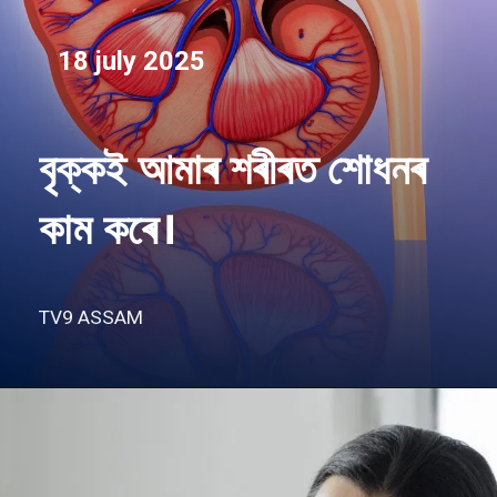
18 july 2025
বৃক্কই আমাৰ শৰীৰত শোধনৰ
কাম কৰে।
TV9 ASSAM