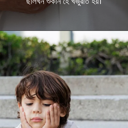
ছালখন শুকান হৈ খজুৱতি হয়।