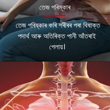
তেজ পৰিস্কাৰ
তেজ পৰিষ্কাৰ কৰি শৰীৰৰ পৰা বিষাক্ত
পদাৰ্থ আৰু অতিৰিক্ত পানী আঁতৰাই
পেলায়।