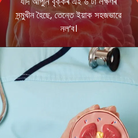
যদি আপুনি বৃক্কৰ এই ৬ টা লক্ষণৰ
সন্মুখীন হৈছে, তেন্তে ইয়াক সহজভাৱে
নল’ব।