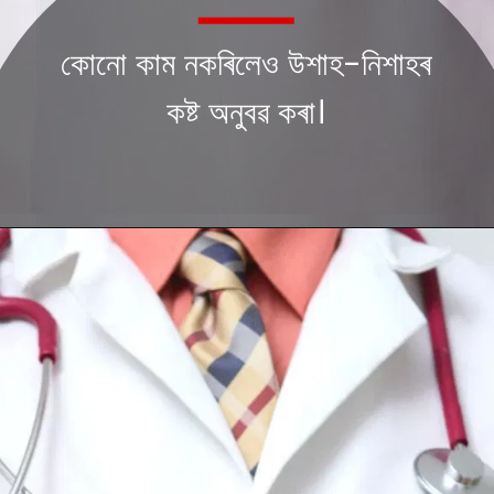
কোনো কাম নকৰিলেও উশাহ-নিশাহৰ
কষ্ট অনুবৱ কৰা।