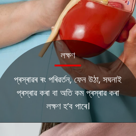
লক্ষণ
প্ৰস্ৰাৱৰ ৰং পৰিৱৰ্তন, ফেন উঠা, সঘনাই
প্ৰস্ৰাৱ কৰা বা অতি কম প্ৰস্ৰাৱ কৰা
লক্ষণ হ’ব পাৰে।