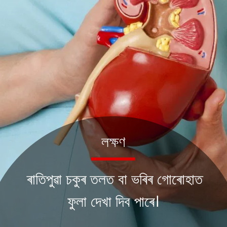
লক্ষণ
ৰাতিপুৱা চকুৰ তলত বা ভৰিৰ গোৰোহাত
ফুলা দেখা দিব পাৰে।