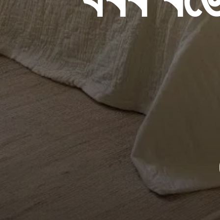
ঘৰৰ ৰঙে