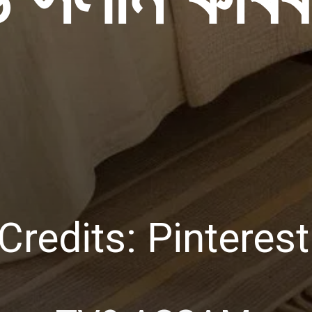
 সলনি কৰিব