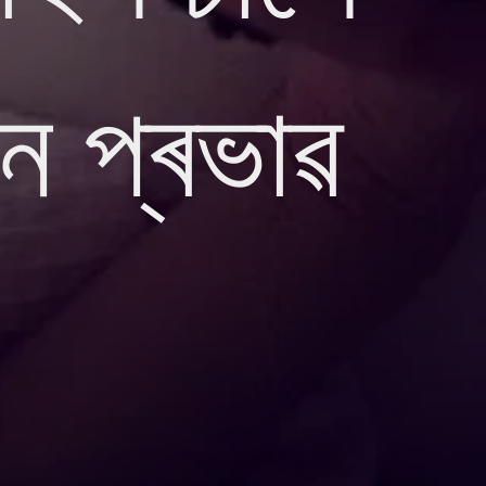
ে প্ৰভাৱ