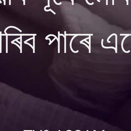
ৰিব পাৰে এন