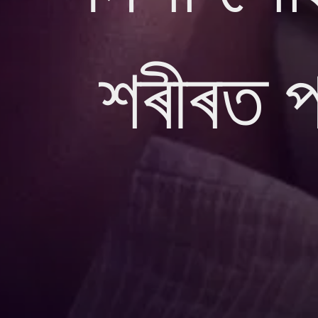
শৰীৰত প