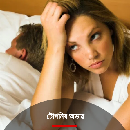
টোপনিৰ অভাৱ