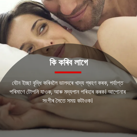
কি কৰিব লাগে
যৌন ইচ্ছা বৃদ্ধি কৰিবলৈ ভালদৰে খাদ্য গ্ৰহণ কৰক, পৰ্যাপ্ত
পৰিমাণে টোপনি যাওক, আৰু মদ্যপান পৰিহাৰ কৰক। আপোনাৰ
সংগীৰ সৈতে সময় কটাওক।