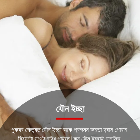
যৌন ইচ্ছা
পুৰুষৰ ক্ষেত্ৰত যৌন ইচ্ছা আৰু প্ৰজনন ক্ষমতা হ্ৰাস পোৱাৰ
বিষয়টো যথেষ্ট বৃদ্ধি পাইছে। কম যৌন ইচ্ছাই মানসিক