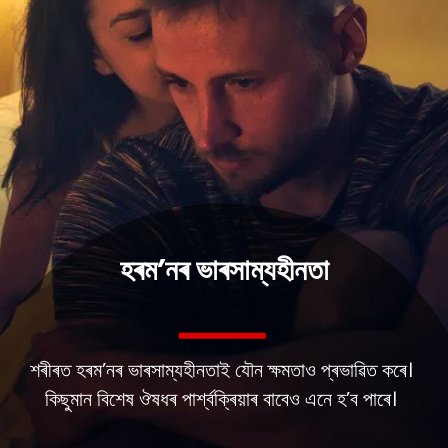
হৰম’নৰ ভাৰসাম্যহীনতা
শৰীৰত হৰম’নৰ ভাৰসাম্যহীনতাই যৌন ক্ষমতাও প্ৰভাৱিত কৰে।