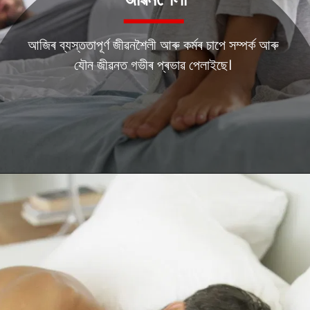
জীৱনশৈলী
আজিৰ ব্যস্ততাপূৰ্ণ জীৱনশৈলী আৰু কৰ্মৰ চাপে সম্পৰ্ক আৰু
যৌন জীৱনত গভীৰ প্ৰভাৱ পেলাইছে।