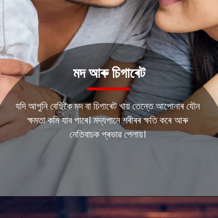
মদ আৰু চিগাৰেট
যদি আপুনি বেছিকৈ মদ বা চিগাৰেট খায় তেন্তে আপোনাৰ যৌন
ক্ষমতা কমি যাব পাৰে। মদ্যপানে শৰীৰৰ ক্ষতি কৰে আৰু
নেতিবাচক প্ৰভাৱ পেলায়।