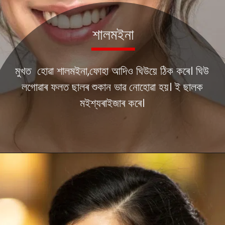
মুখত হোৱা শালমইনা,ফোহা আদিও ঘিউয়ে ঠিক কৰে। ঘিউ
লগোৱাৰ ফলত ছালৰ শুকান ভাৱ নোহোৱা হয়। ই ছালক
মইশ্যৰাইজাৰ কৰে।