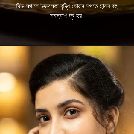
ঘিউ লগালে উজ্বলতা বৃদ্ধি হোৱাৰ লগতে ছালৰ বহু
সমস্যাও দূৰ হয়।