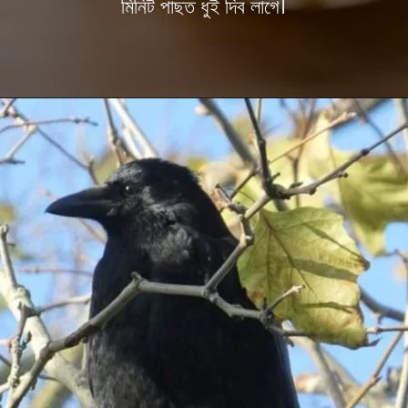
মিনিট পাছত ধুই দিব লাগে।