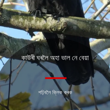
কাউৰী ঘৰলৈ অহা ভাল নে বেয়া
পঢ়িবলৈ ক্লিক কৰক