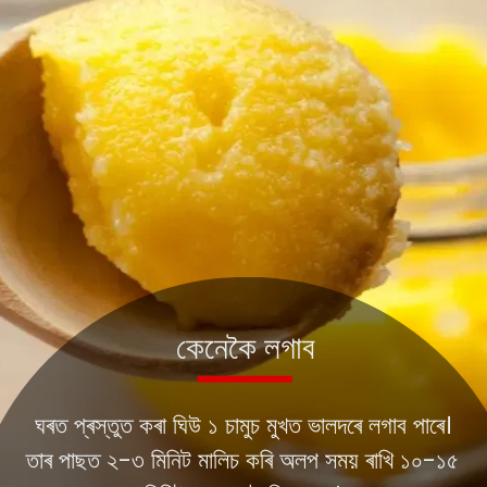
ঘৰত প্ৰস্তুত কৰা ঘিউ ১ চামুচ মুখত ভালদৰে লগাব পাৰে।
তাৰ পাছত ২-৩ মিনিট মালিচ কৰি অলপ সময় ৰাখি ১০-১৫