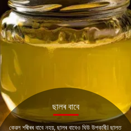
কেৱল শৰীৰৰ বাবে নহয়, ছালৰ বাবেও ঘিউ উপকাৰী। ছালত