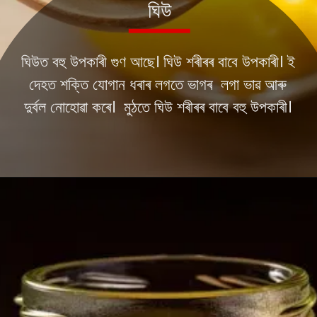
ঘিউত বহু উপকাৰী গুণ আছে। ঘিউ শৰীৰৰ বাবে উপকাৰী। ই
দেহত শক্তি যোগান ধৰাৰ লগতে ভাগৰ লগা ভাৱ আৰু
দুৰ্বল নোহোৱা কৰে। মুঠতে ঘিউ শৰীৰৰ বাবে বহু উপকাৰী।