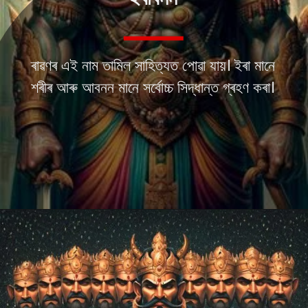
ৰাৱণৰ এই নাম তামিল সাহিত্যত পোৱা যায়। ইৰা মানে
শৰীৰ আৰু আবনন মানে সৰ্বোচ্চ সিদ্ধান্ত গ্ৰহণ কৰা।