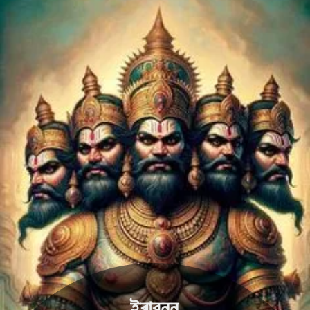
ইৰাবনন