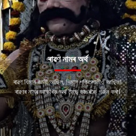
ৰাৱণ নামৰ অৰ্থ
ৰাৱণ যিমান জ্ঞানী আছিল, সিমান শক্তিশালীও আছিল।
ৰাৱণৰ নামৰ আক্ষৰিক অৰ্থ হৈছে ডাঙৰকৈ গৰ্জন কৰা।