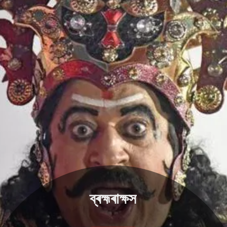
ব্ৰহ্মৰাক্ষস