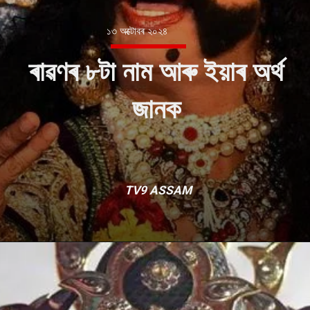
১৩ অক্টোবৰ ২০২৪
ৰাৱণৰ ৮টা নাম আৰু ইয়াৰ অৰ্থ
জানক
TV9 ASSAM