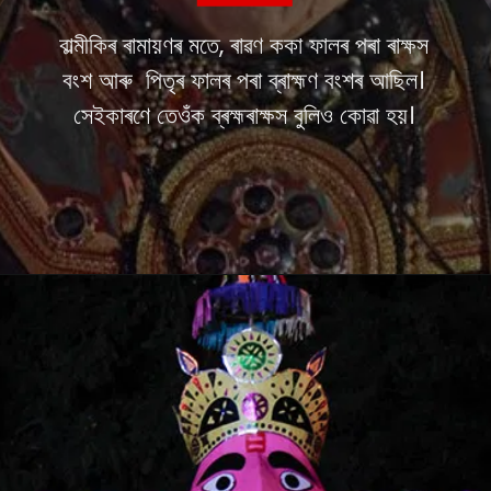
বাল্মীকিৰ ৰামায়ণৰ মতে, ৰাৱণ ককা ফালৰ পৰা ৰাক্ষস
বংশ আৰু পিতৃৰ ফালৰ পৰা ব্ৰাহ্মণ বংশৰ আছিল।