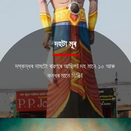
দহটা মূৰ
দস্কন্ধৰ নামটো ৰাৱণৰে আছিল। দহ মানে ১০ আৰু
কন্ধৰ মানে ডিঙি।