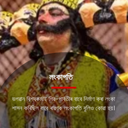
লংকাপতি
ভগৱান বিশ্বকৰ্মাই শিৱ-পাৰ্বতীৰ বাবে নিৰ্মাণ কৰা লংকা
শাসন কৰিছিল বাবে ৰাৱণক লংকাপতি বুলিও কোৱা হয়।