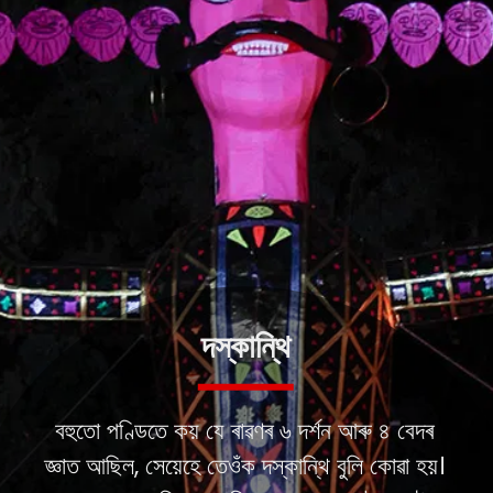
দস্কান্থি
বহুতো পণ্ডিতে কয় যে ৰাৱণৰ ৬ দৰ্শন আৰু ৪ বেদৰ
জ্ঞাত আছিল, সেয়েহে তেওঁক দস্কান্থি বুলি কোৱা হয়।