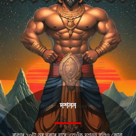
দশনন
ৰাৱণৰ ১০টা মূৰ থকাৰ বাবে, তেওঁক দশনন বুলিও কোৱা