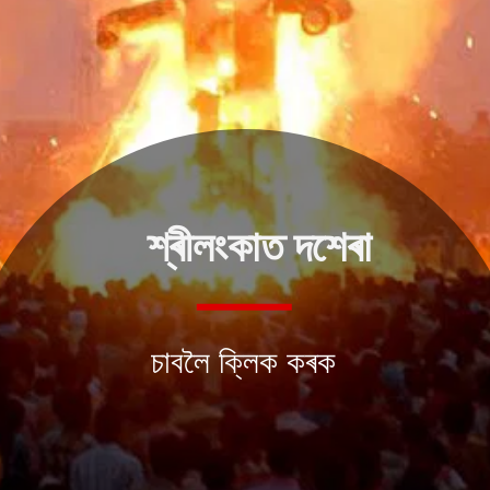
শ্ৰীলংকাত দশেৰা
চাবলৈ ক্লিক কৰক