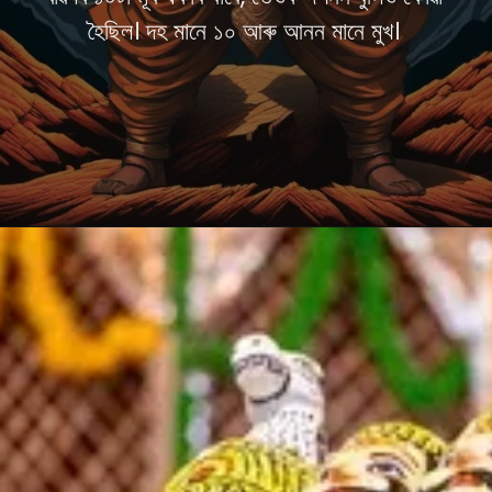
হৈছিল। দহ মানে ১০ আৰু আনন মানে মুখ।