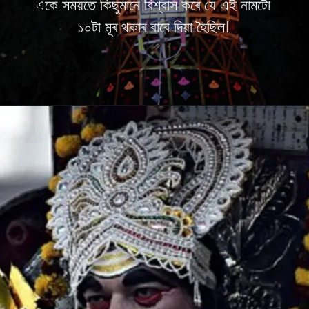
একে সময়তে কিছুমানে বিশ্বাস কৰে যে এই নামটো
১০টা মূৰ থকাৰ বাবে দিয়া হৈছিল।