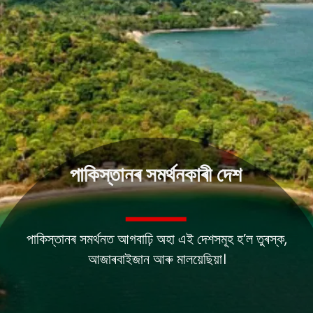
পাকিস্তানৰ সমৰ্থনকাৰী দেশ
পাকিস্তানৰ সমৰ্থনত আগবাঢ়ি অহা এই দেশসমূহ হ’ল তুৰস্ক,
আজাৰবাইজান আৰু মালয়েছিয়া।