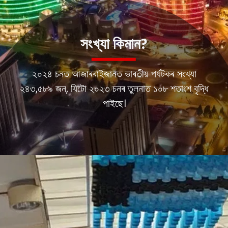
২০২৪ চনত আজাৰবাইজানত ভাৰতীয় পৰ্যটকৰ সংখ্যা
২৪৩,৫৮৯ জন, যিটো ২০২৩ চনৰ তুলনাত ১০৮ শতাংশ বৃদ্ধি
পাইছে।