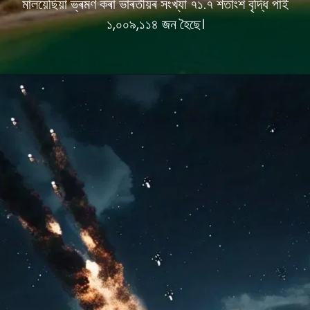
মালয়েছিয়া ভ্ৰমণ কৰা ভাৰতীয়ৰ সংখ্যা ৭১.৭ শতাংশ বৃদ্ধি পাই
১,০০৯,১১৪ জন হৈছে।