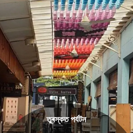
তুৰস্কত পৰ্যটন