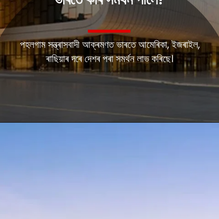
ভাৰতে কাৰ সমৰ্থন পালে?
পহলগাম সন্ত্ৰাসবাদী আক্ৰমণত ভাৰতে আমেৰিকা, ইজৰাইল,