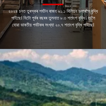
২০২৪ চনত তুৰস্কৰ পৰ্যটন ৰাজহ ৬১.১ বিলিয়ন ডলাৰলৈ বৃদ্ধি
পাইছে। যিটো পূৰ্বৰ বছৰৰ তুলনাত ৮.৩ শতাংশ বৃদ্ধি। তালৈ
যোৱা ভাৰতীয় পৰ্যটকৰ সংখ্যা ২০.৭ শতাংশ বৃদ্ধি পাইছে।