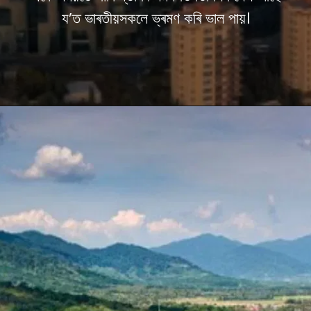
য’ত ভাৰতীয়সকলে ভ্ৰমণ কৰি ভাল পায়।