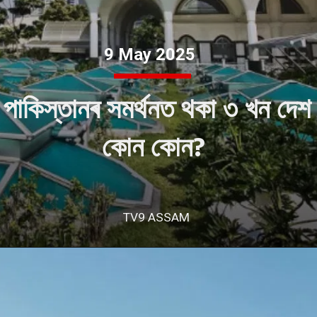
9 May 2025
পাকিস্তানৰ সমৰ্থনত থকা ৩ খন দেশ
কোন কোন?
TV9 ASSAM