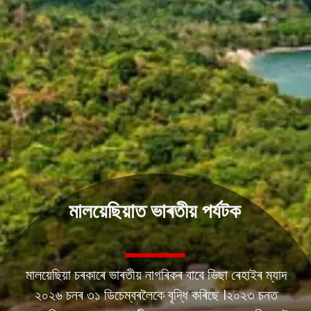
মালয়েছিয়াত ভাৰতীয় পৰ্যটক
মালয়েছিয়া চৰকাৰে ভাৰতীয় নাগৰিকৰ বাবে ভিছা ৰেহাইৰ ম্যাদ
২০২৬ চনৰ ৩১ ডিচেম্বৰলৈকে বৃদ্ধি কৰিছে ।২০২৩ চনত