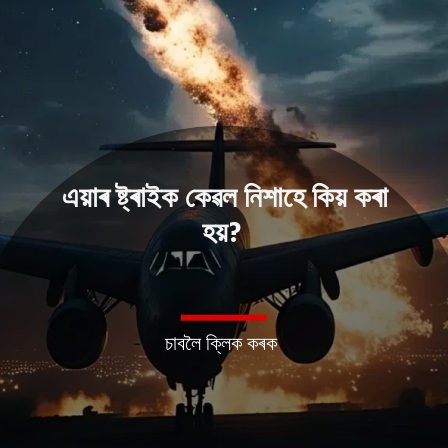
এয়াৰ ষ্ট্ৰাইক কেৱল নিশাহে কিয় কৰা
হয়?
চাবলৈ ক্লিক কৰক