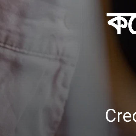
কৰ
Cre