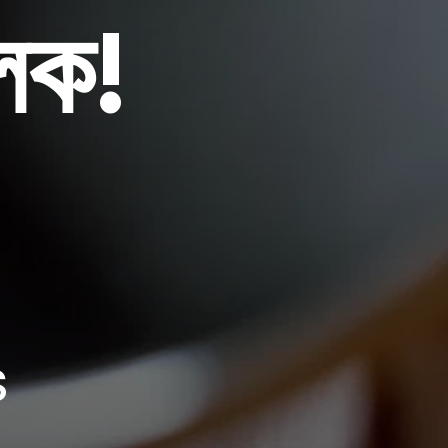
লক!
s