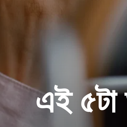
এই ৫টা অ