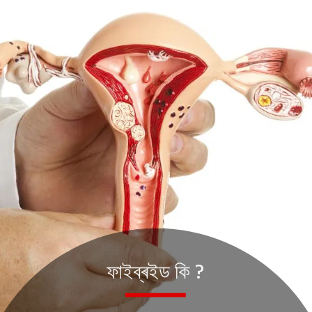
ফাইব্ৰইড কি ?