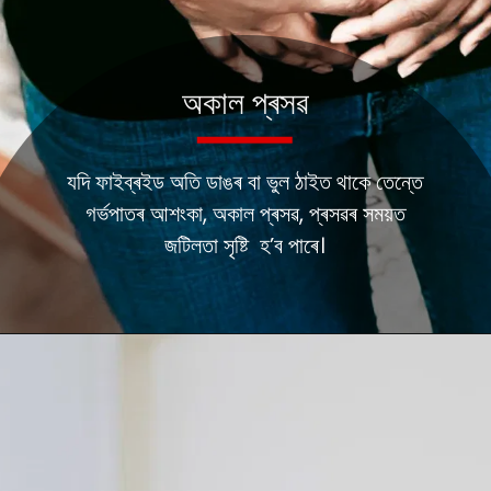
অকাল প্ৰসৱ
যদি ফাইব্ৰইড অতি ডাঙৰ বা ভুল ঠাইত থাকে তেন্তে
গৰ্ভপাতৰ আশংকা, অকাল প্ৰসৱ, প্ৰসৱৰ সময়ত
জটিলতা সৃষ্টি হ’ব পাৰে।