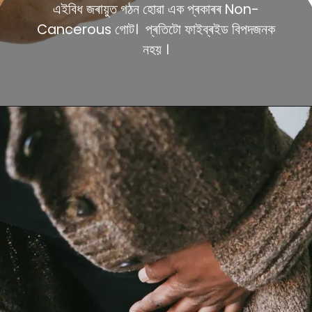
এইবিধ জৰায়ুত গঠন হোৱা এক প্ৰকাৰৰ Non-
Cancerous গোট। প্ৰতিটো ফাইব্ৰইড বিপদজনক
নহয় ।