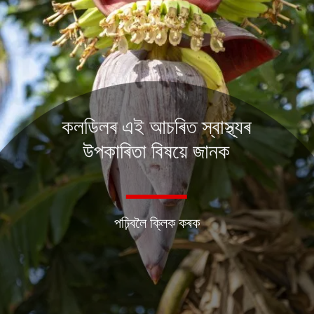
কলডিলৰ এই আচৰিত স্বাস্থ্যৰ
উপকাৰিতা বিষয়ে জানক
পঢ়িবলৈ ক্লিক কৰক