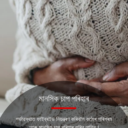
মানসিক চাপ পৰিহাৰ
গৰ্ভাৱস্থাত ফাইব্ৰইড নিয়ন্ত্ৰণ কৰিবলৈ কঠোৰ পৰিশ্ৰম
আৰু মানসিক চাপ পৰিহাৰ কৰিব লাগিব ।