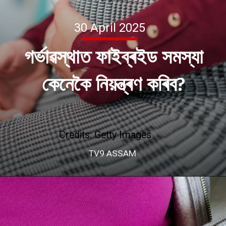
30 April 2025
গৰ্ভাৱস্থাত ফাইব্ৰইড সমস্যা
কেনেকৈ নিয়ন্ত্ৰণ কৰিব?
Credits: Getty Images
TV9 ASSAM