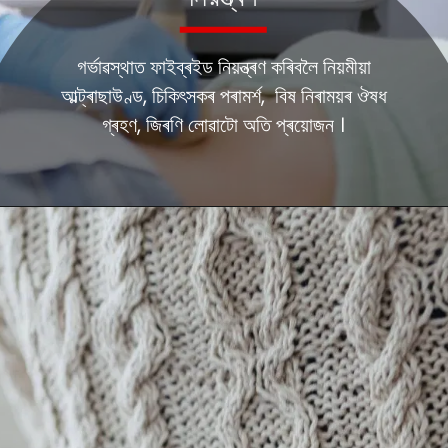
গৰ্ভাৱস্থাত ফাইব্ৰইড নিয়ন্ত্ৰণ কৰিবলৈ নিয়মীয়া
আল্ট্ৰাছাউণ্ড, চিকিৎসকৰ পৰামৰ্শ, বিষ নিৰাময়ৰ ঔষধ
গ্ৰহণ, জিৰণি লোৱাটো অতি প্ৰয়োজন ।