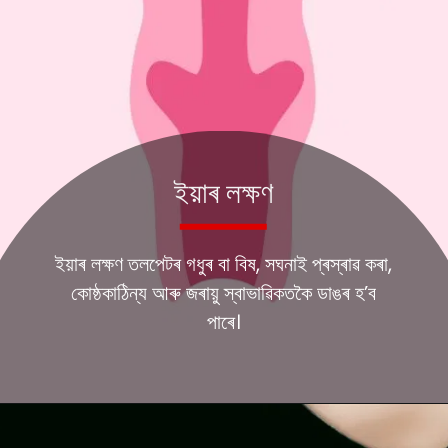
ইয়াৰ লক্ষণ
ইয়াৰ লক্ষণ তলপেটৰ গধুৰ বা বিষ, সঘনাই প্ৰস্ৰাৱ কৰা,
কোষ্ঠকাঠিন্য আৰু জৰায়ু স্বাভাৱিকতকৈ ডাঙৰ হ’ব
পাৰে।