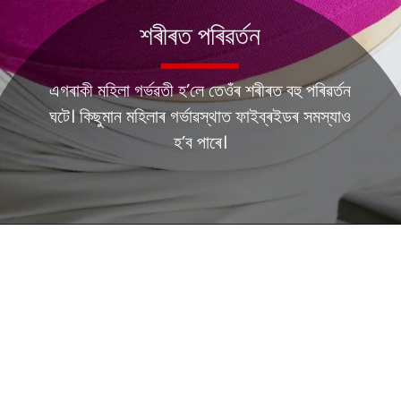
শৰীৰত পৰিৱৰ্তন
এগৰাকী মহিলা গৰ্ভৱতী হ’লে তেওঁৰ শৰীৰত বহু পৰিৱৰ্তন
ঘটে। কিছুমান মহিলাৰ গৰ্ভাৱস্থাত ফাইব্ৰইডৰ সমস্যাও
হ’ব পাৰে।