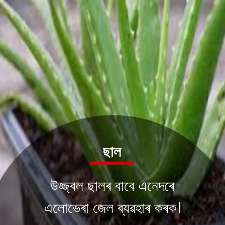
ছাল
উজ্জ্বল ছালৰ বাবে এনেদৰে
এলোভেৰা জেল ব্যৱহাৰ কৰক।