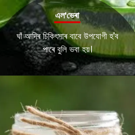
এল'ভেৰা
ঘাঁ আদিৰ চিকিৎসাৰ বাবে উপযোগী হ'ব
পাৰে বুলি ভবা হয়।