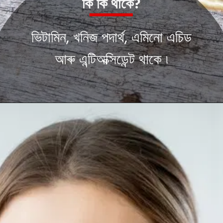
কি কি থাকে?
ভিটামিন, খনিজ পদাৰ্থ, এমিনো এচিড
আৰু এন্টিঅক্সিডেন্ট থাকে ৷