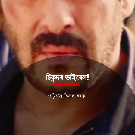
চিকন্দৰ ভাইৰেল!
পঢ়িবলৈ ক্লিক কৰক