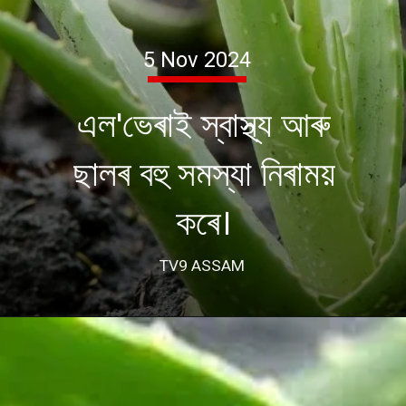
5 Nov 2024
এল'ভেৰাই স্বাস্থ্য আৰু
ছালৰ বহু সমস্যা নিৰাময়
কৰে।
TV9 ASSAM