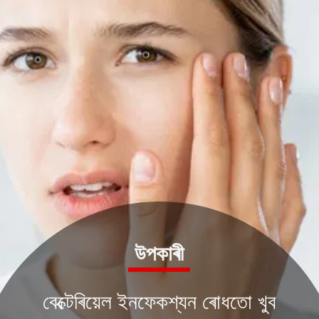
উপকাৰী
বেক্টেৰিয়েল ইনফেকশ্যন ৰোধতো খুব