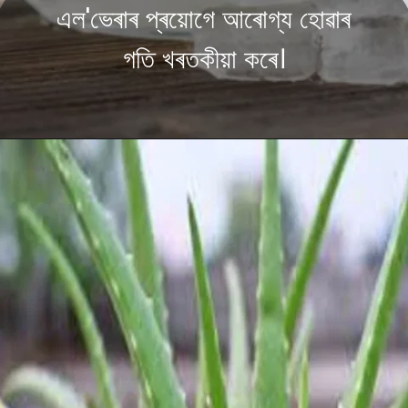
এল'ভেৰাৰ প্ৰয়োগে আৰোগ্য হোৱাৰ