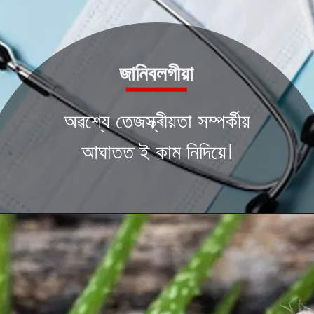
জানিবলগীয়া
অৱশ্যে তেজস্ক্ৰীয়তা সম্পৰ্কীয়