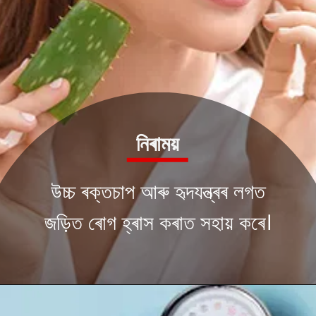
নিৰাময়
উচ্চ ৰক্তচাপ আৰু হৃদযন্ত্ৰৰ লগত