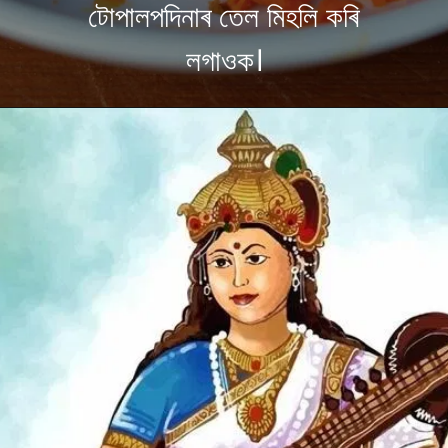
টোপালপদিনাৰ তেল মিহলি কৰি
লগাওক।