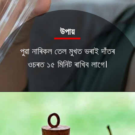
উপায়
পুৱা নাৰিকল তেল মুখত ভৰাই দাঁতৰ
ওচৰত ১৫ মিনিট ৰাখিব লাগে।