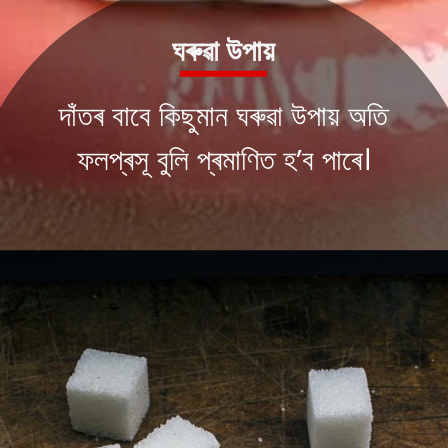
ঘৰুৱা উপায়
দাঁতৰ বাবে কিছুমান ঘৰুৱা উপায় অতি
ফলপ্ৰসূ বুলি প্ৰমাণিত হ’ব পাৰে।