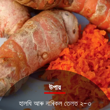
উপায়
হালধি আৰু নাৰিকল তেলত ২-৩