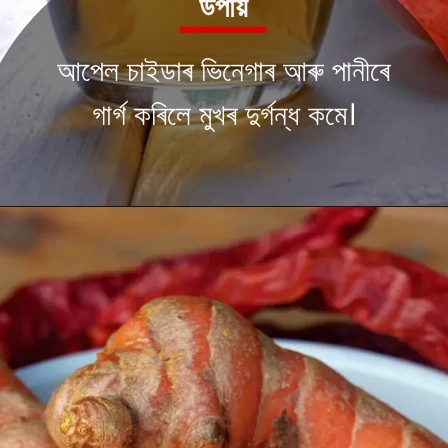
উপায়
আপেল চাইডাৰ ভিনেগাৰ আৰু পানীৰে
গাৰ্গ কৰিলে মুখৰ দুৰ্গন্ধ কমে।