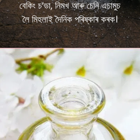
বেকিং চ’ডা, নিমখ আৰু চেনি এচামুচ
লৈ মিহলাই দৈনিক পৰিষ্কাৰ কৰক।