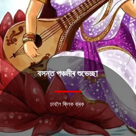
বসন্ত পঞ্চমীৰ শুভেচ্ছা
চাবলৈ ক্লিক কৰক