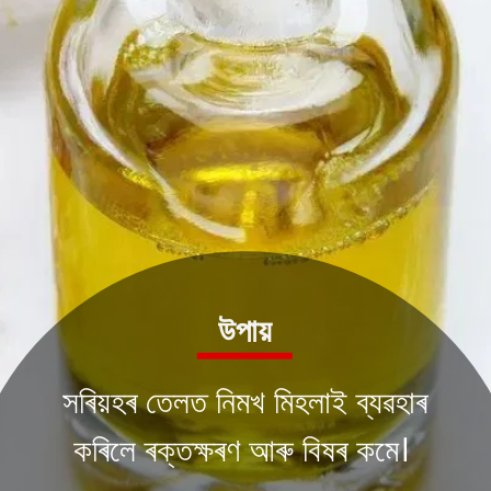
উপায়
সৰিয়হৰ তেলত নিমখ মিহলাই ব্যৱহাৰ
কৰিলে ৰক্তক্ষৰণ আৰু বিষৰ কমে।