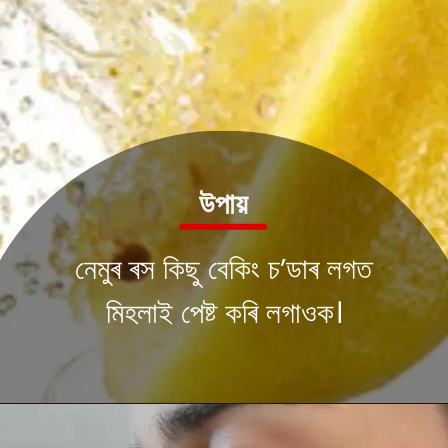
উপায়
নেমুৰ ৰস কিছু বেকিং চ’ডাৰ লগত
মিহলাই পেষ্ট কৰি লগাওক।