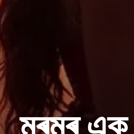
মৰমৰ এক 