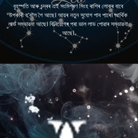
বৃহস্পতি আৰু চন্দ্ৰৰ এই সংমিশ্ৰণ সিংহ ৰাশিৰ লোকৰ বাবে
উপকাৰী হ’বলৈ গৈ আছে। আয়ৰ নতুন সুযোগ পাব পাৰে। আৰ্থিক
লাভ সম্ভাৱনা আছে। বিনিয়োগৰ পৰা ভাল লাভ পোৱাৰ সম্ভাৱনা