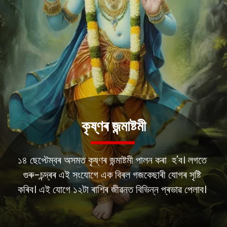
কৃষ্ণৰ জন্মাষ্টমী
১৪ ছেপ্টেম্বৰ অসমত কৃষ্ণৰ জন্মাষ্টমী পালন কৰা হ'ব। লগতে
গুৰু-চন্দ্ৰৰ এই সংযোগে এক বিৰল গজকেছাৰী যোগৰ সৃষ্টি