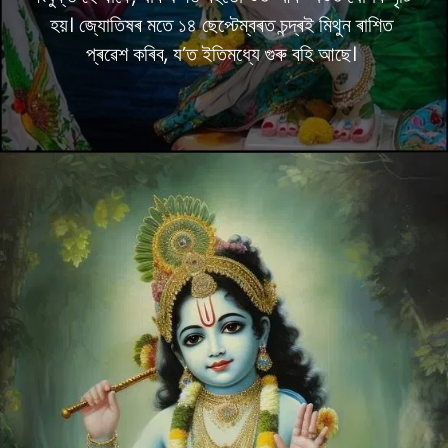
হয়। জ্যোতিষৰ মতে ১৪ ছেপ্টেম্বৰত চন্দ্ৰই মিথুন ৰাশিত