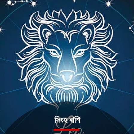
সিংহ ৰাশি