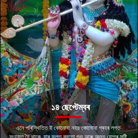
১৪ ছেপ্টেম্বৰ
এনে পৰিস্থিতিত ই কোনোবা নহয় কোনোবা গ্ৰহৰ লগত
সংযুক্ত হৈ থাকে, যাৰ ফলত বহুতো শুভ আৰু অশুভ যোগৰ সৃষ্টি