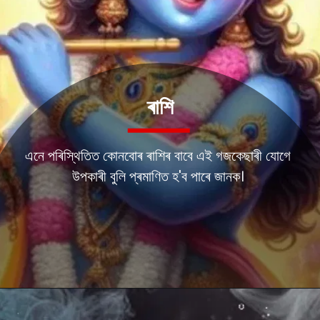
ৰাশি
এনে পৰিস্থিতিত কোনবোৰ ৰাশিৰ বাবে এই গজকেছাৰী যোগে