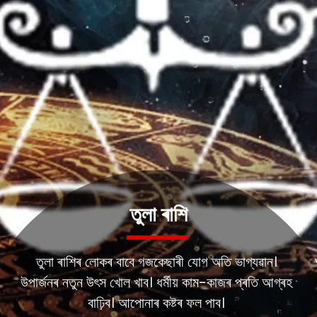
তুলা ৰাশি
তুলা ৰাশিৰ লোকৰ বাবে গজকেছাৰী যোগ অতি ভাগ্যৱান।
উপাৰ্জনৰ নতুন উৎস খোল খাব। ধৰ্মীয় কাম-কাজৰ প্ৰতি আগ্ৰহ
বাঢ়িব। আপোনাৰ কষ্টৰ ফল পাব।