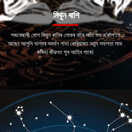
মিথুন ৰাশি
গজকেছাৰী যোগ মিথুন ৰাশিৰ লোকৰ বাবে অতি শুভ হ'বলৈ গৈ
আছে। আপুনি ভাগ্যৰ সমৰ্থন পাব। কেৰিয়াৰত নতুন সফলতা লাভ