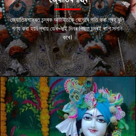
জ্যোতিষশাস্ত্ৰ
জ্যোতিষশাস্ত্ৰত চন্দ্ৰক আটাইতকৈ বেগেৰে গতি কৰা গ্ৰহ বুলি
গণ্য কৰা হয়। প্ৰায় ডেৰ-দুই দিনৰ পিছত চন্দ্ৰই ৰাশি সলনি
কৰে।