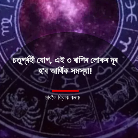
চতুৰ্গ্ৰহী যোগ, এই ৩ ৰাশিৰ লোকৰ দূৰ
হ'ব আৰ্থিক সমস্যা!
চাবলৈ ক্লিক কৰক