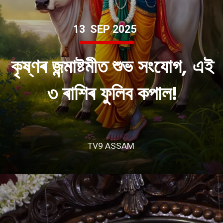
13 SEP 2025
কৃষ্ণৰ জন্মাষ্টমীত শুভ সংযোগ, এই
৩ ৰাশিৰ ফুলিব কপাল!
TV9 ASSAM