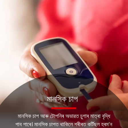
মানসিক চাপ
মানসিক চাপ আৰু টোপনিৰ অভাৱত চুগাৰ মাত্ৰা বৃদ্ধি
পাব পাৰে। মানসিক চাপত থাকিলে শৰীৰত কৰ্টিছল হৰম’ন