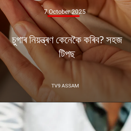
7 October 2025
চুগাৰ নিয়ন্ত্ৰণ কেনেকৈ কৰিব? সহজ
টিপছ
TV9 ASSAM