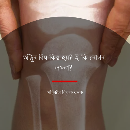
আঁঠুৰ বিষ কিয় হয়? ই কি ৰোগৰ
লক্ষণ?
পঢ়িবলৈ ক্লিক কৰক