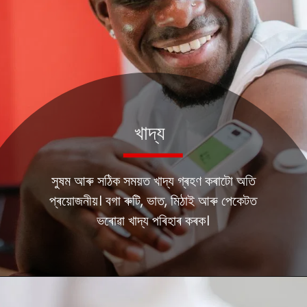
খাদ্য
সুষম আৰু সঠিক সময়ত খাদ্য গ্ৰহণ কৰাটো অতি
প্ৰয়োজনীয়। বগা ৰুটি, ভাত, মিঠাই আৰু পেকেটত
ভৰোৱা খাদ্য পৰিহাৰ কৰক।