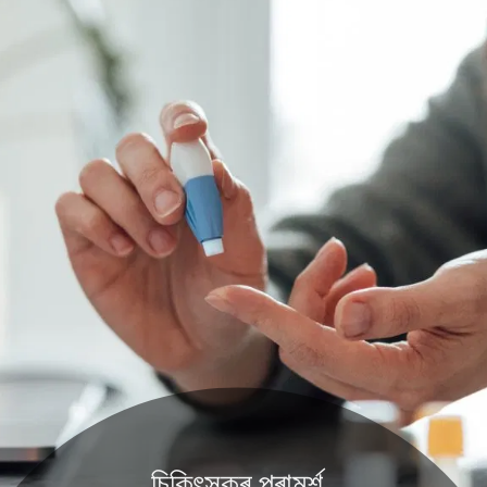
চিকিৎসকৰ পৰামৰ্শ