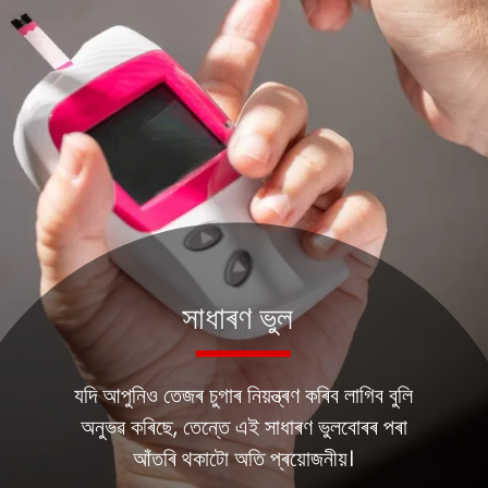
সাধাৰণ ভুল
যদি আপুনিও তেজৰ চুগাৰ নিয়ন্ত্ৰণ কৰিব লাগিব বুলি
অনুভৱ কৰিছে, তেন্তে এই সাধাৰণ ভুলবোৰৰ পৰা
আঁতৰি থকাটো অতি প্ৰয়োজনীয়।