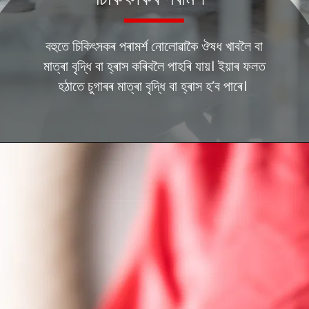
বহুতে চিকিৎসকৰ পৰামৰ্শ নোলোৱাকৈ ঔষধ খাবলৈ বা
মাত্ৰা বৃদ্ধি বা হ্ৰাস কৰিবলৈ পাহৰি যায়। ইয়াৰ ফলত
হঠাতে চুগাৰৰ মাত্ৰা বৃদ্ধি বা হ্ৰাস হ’ব পাৰে।