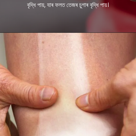
বৃদ্ধি পায়, যাৰ ফলত তেজৰ চুগাৰ বৃদ্ধি পায়।