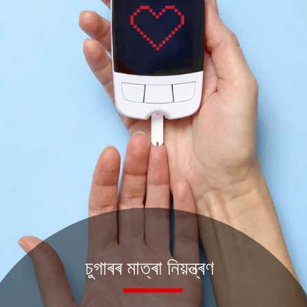
চুগাৰৰ মাত্ৰা নিয়ন্ত্ৰণ