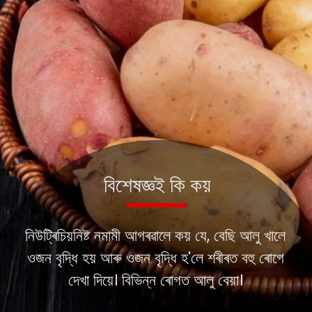
নিউট্ৰিচিয়নিষ্ট নমামী আগৰৱালে কয় যে, বেছি আলু খালে
ওজন বৃদ্ধি হয় আৰু ওজন বৃদ্ধি হ'লে শৰীৰত বহু ৰোগে
দেখা দিয়ে। বিভিন্ন ৰোগত আলু বেয়া।