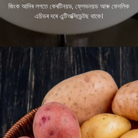
জিংক আদিৰ লগতে কেৰটিনয়ড, ফ্লেভনয়ড আৰু ফেনলিক
এচিডৰ দৰে এন্টিঅক্সিডেন্টছ থাকে।