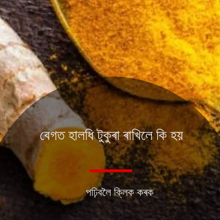
বেগত হালধি টুকুৰা ৰাখিলে কি হয়
পঢ়িবলৈ ক্লিক কৰক