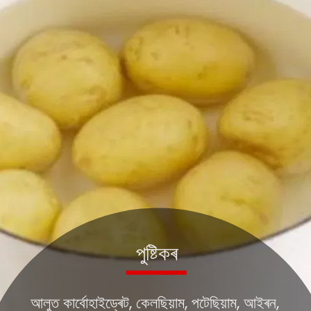
আলুত কাৰ্বোহাইড্ৰেট, কেলছিয়াম, পটেছিয়াম, আইৰন,