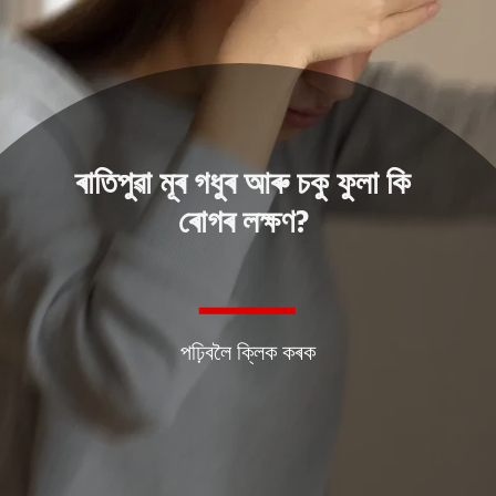
ৰাতিপুৱা মূৰ গধুৰ আৰু চকু ফুলা কি
ৰোগৰ লক্ষণ?
পঢ়িবলৈ ক্লিক কৰক