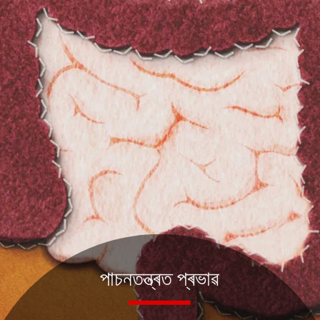
পাচনতন্ত্ৰত প্ৰভাৱ