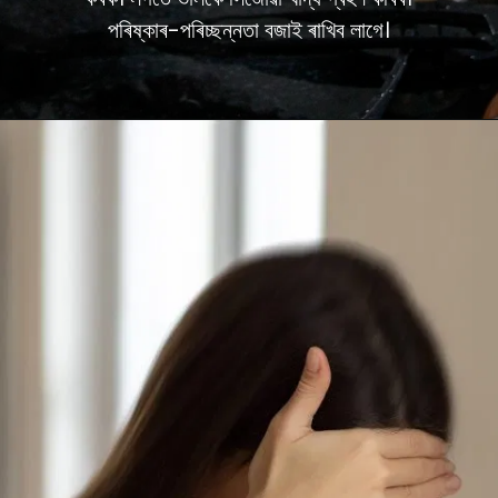
পৰিষ্কাৰ-পৰিচ্ছন্নতা বজাই ৰাখিব লাগে।