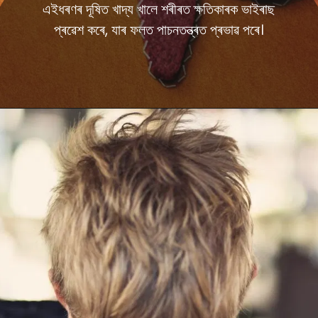
এইধৰণৰ দূষিত খাদ্য খালে শৰীৰত ক্ষতিকাৰক ভাইৰাছ
প্ৰৱেশ কৰে, যাৰ ফলত পাচনতন্ত্ৰত প্ৰভাৱ পৰে।