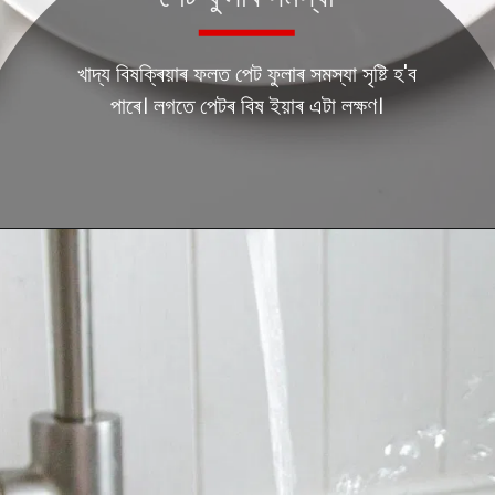
খাদ্য বিষক্ৰিয়াৰ ফলত পেট ফুলাৰ সমস্যা সৃষ্টি হ'ব
পাৰে। লগতে পেটৰ বিষ ইয়াৰ এটা লক্ষণ।