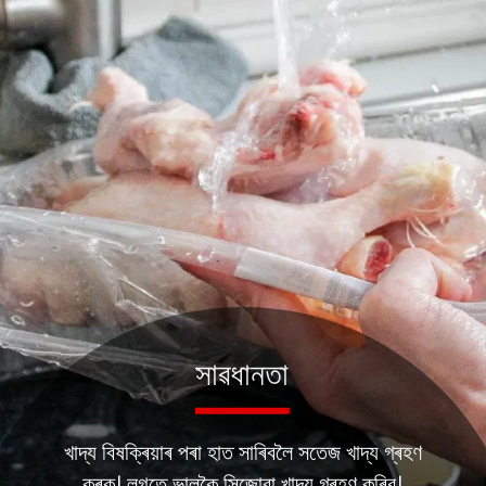
সাৱধানতা
খাদ্য বিষক্ৰিয়াৰ পৰা হাত সাৰিবলৈ সতেজ খাদ্য গ্ৰহণ
কৰক। লগতে ভালকৈ সিজোৱা খাদ্য গ্ৰহণ কৰিব।