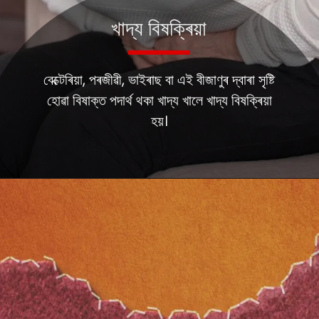
খাদ্য বিষক্ৰিয়া
বেক্টেৰিয়া, পৰজীৱী, ভাইৰাছ বা এই বীজাণুৰ দ্বাৰা সৃষ্টি
হোৱা বিষাক্ত পদাৰ্থ থকা খাদ্য খালে খাদ্য বিষক্ৰিয়া
হয়।