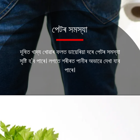
পেটৰ সমস্যা
দূষিত খাদ্য খোৱাৰ ফলত ডায়েৰিয়া দৰে পেটৰ সমস্যা
সৃষ্টি হ'ব পাৰে। লগতে শৰীৰত পানীৰ অভাৱে দেখা যাব
পাৰে।