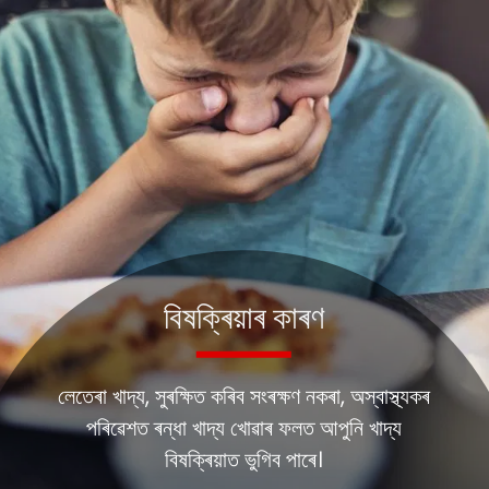
বিষক্ৰিয়াৰ কাৰণ
লেতেৰা খাদ্য, সুৰক্ষিত কৰিব সংৰক্ষণ নকৰা, অস্বাস্থ্যকৰ
পৰিৱেশত ৰন্ধা খাদ্য খোৱাৰ ফলত আপুনি খাদ্য
বিষক্ৰিয়াত ভুগিব পাৰে।