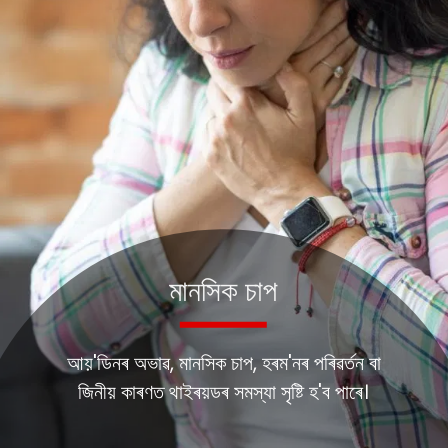
মানসিক চাপ
আয়'ডিনৰ অভাৱ, মানসিক চাপ, হৰম'নৰ পৰিৱৰ্তন বা
জিনীয় কাৰণত থাইৰয়ডৰ সমস্যা সৃষ্টি হ'ব পাৰে।