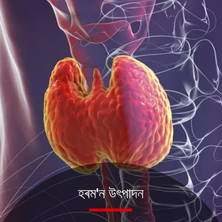
হৰম'ন উৎপাদন