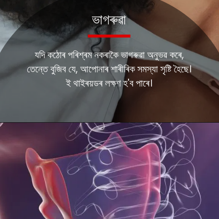
ভাগৰুৱা
যদি কঠোৰ পৰিশ্ৰম নকৰাকৈ ভাগৰুৱা অনুভৱ কৰে,
তেন্তে বুজিব যে, আপোনাৰ শাৰীৰিক সমস্যা সৃষ্টি হৈছে।
ই থাইৰয়ডৰ লক্ষণ হ'ব পাৰে।