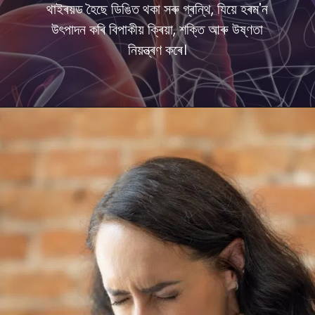
থাইৰয়ড হৈছে ডিঙিত থকা সৰু গ্ৰন্থি, যিয়ে হৰম'ন
উৎপাদন কৰি বিপাকীয় ক্ৰিয়া, শক্তি আৰু উষ্ণতা
নিয়ন্ত্ৰণ কৰে।