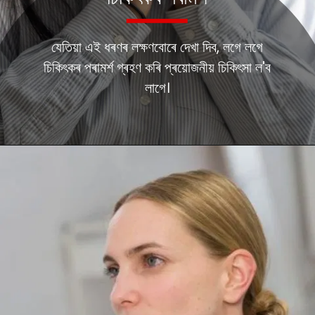
যেতিয়া এই ধৰণৰ লক্ষণবোৰে দেখা দিব, লগে লগে
চিকিৎকৰ পৰামৰ্শ গ্ৰহণ কৰি প্ৰয়োজনীয় চিকিৎসা ল'ব
লাগে।