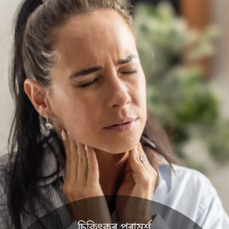
চিকিৎকৰ পৰামৰ্শ