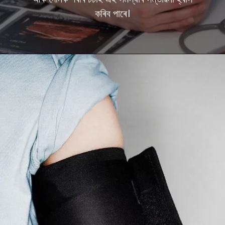
কৰিব পাৰে।