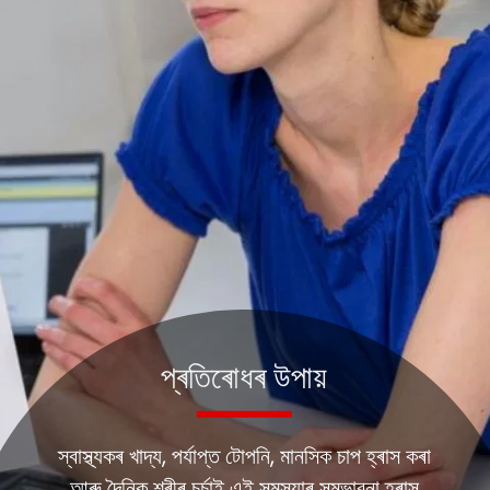
প্ৰতিৰোধৰ উপায়
স্বাস্থ্যকৰ খাদ্য, পৰ্যাপ্ত টোপনি, মানসিক চাপ হ্ৰাস কৰা
আৰু দৈনিক শৰীৰ চৰ্চাই এই সমস্যাৰ সম্ভাৱনা হ্ৰাস