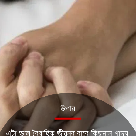
উপায়
এটা ভাল বৈবাহিক জীৱনৰ বাবে কিছুমান খাদ্য