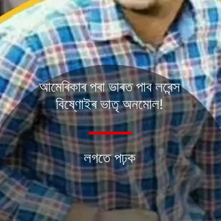
আমেৰিকাৰ পৰা ভাৰত পাব লৰেন্স
বিষ্ণোইৰ ভাতৃ অনমোল!
লগতে পঢ়ক