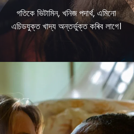
গতিকে ভিটামিন, খনিজ পদাৰ্থ, এমিনো
এচিডযুক্ত খাদ্য অন্তৰ্ভুক্ত কৰিব লাগে।