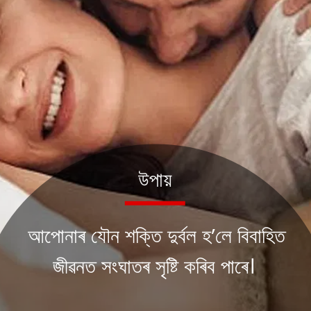
উপায়
আপোনাৰ যৌন শক্তি দুৰ্বল হ’লে বিবাহিত
জীৱনত সংঘাতৰ সৃষ্টি কৰিব প
াৰে।