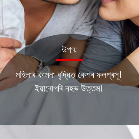
উপায়
মহিলাৰ কামনা বৃদ্ধিত কেশৰ ফলপ্ৰসূ।
ইয়াৰোপৰি নহৰু উত্তম।