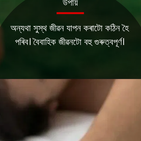
উপায়
অন্যথা সুস্থ জীৱন যাপন কৰাটো কঠিন হৈ
পৰিব। বৈবাহিক জীৱনটো বহু গুৰুত্বপূৰ্ণ।