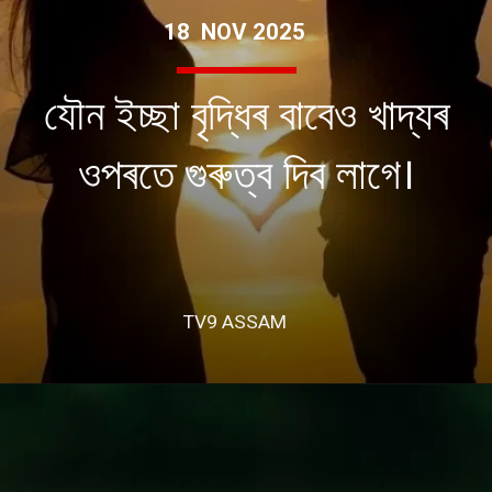
18 NOV 2025
যৌন ইচ্ছা বৃদ্ধিৰ বাবেও খাদ্যৰ
ওপৰতে গুৰুত্ব দিব লাগে।
TV9 ASSAM