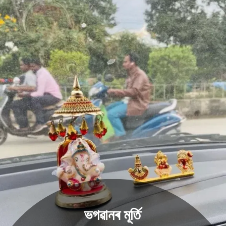
ভগৱানৰ মূৰ্তি