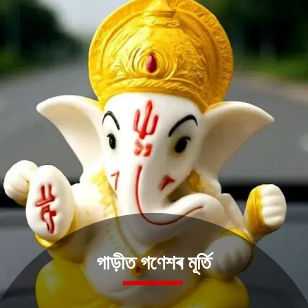
গাড়ীত গণেশৰ মূৰ্তি