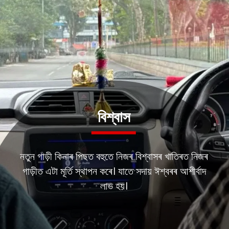
নতুন গাড়ী কিনাৰ পিছত বহুতে নিজৰ বিশ্বাসৰ খাতিৰত নিজৰ
গাড়ীত এটা মূৰ্তি স্থাপন কৰে। যাতে সদায় ঈশ্বৰৰ আশীৰ্বাদ
লাভ হয়।