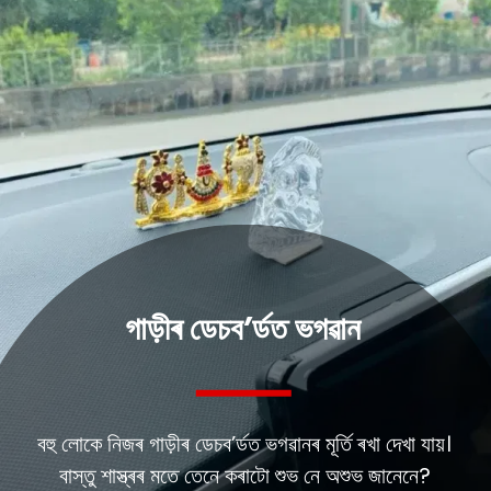
গাড়ীৰ ডেচব’ৰ্ডত ভগৱান
বহু লোকে নিজৰ গাড়ীৰ ডেচব’ৰ্ডত ভগৱানৰ মূৰ্তি ৰখা দেখা যায়।