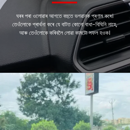
ঘৰৰ পৰা ওলোৱাৰ আগতে বহুতে ভগৱানক প্ৰণাম কৰে।
তেওঁলোকে প্ৰাৰ্থনা কৰে যে বাটত কোনো বাধা-বিঘিনি নাহে,
আৰু তেওঁলোকে কৰিবলৈ লোৱা কামটো সফল হওক।