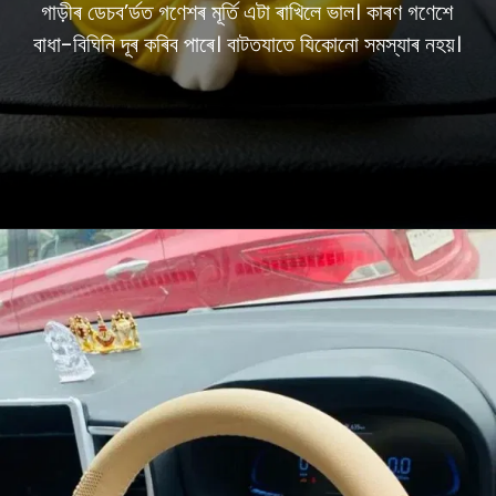
গাড়ীৰ ডেচব’ৰ্ডত গণেশৰ মূৰ্তি এটা ৰাখিলে ভাল। কাৰণ গণেশে
বাধা-বিঘিনি দূৰ কৰিব পাৰে। বাটতযাতে যিকোনো সমস্যাৰ নহয়।