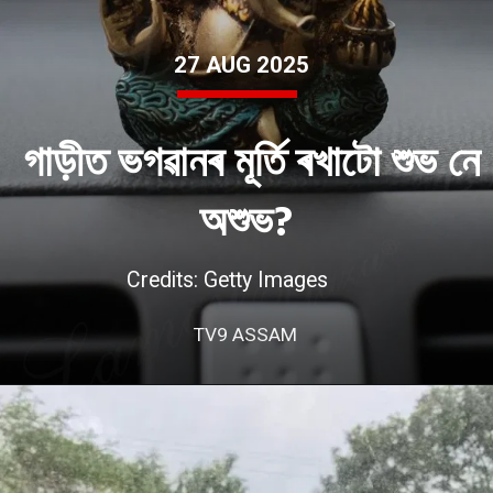
27 AUG 2025
গাড়ীত ভগৱানৰ মূৰ্তি ৰখাটো শুভ নে
অশুভ?
Credits: Getty Images
TV9 ASSAM