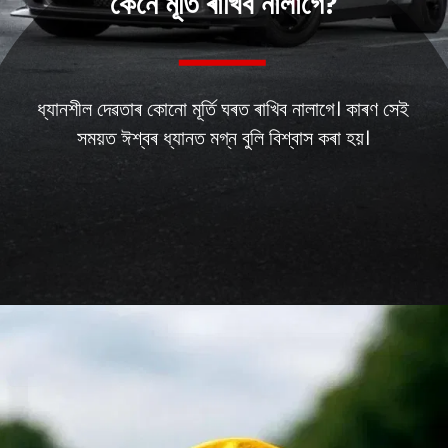
কেনে মূৰ্তি ৰাখিব নালাগে?
ধ্যানশীল দেৱতাৰ কোনো মূৰ্তি ঘৰত ৰাখিব নালাগে। কাৰণ সেই