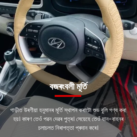
গাড়ীত উৰণীয়া হনুমানৰ মূৰ্তি স্থাপন কৰাটো শুভ বুলি গণ্য কৰা
হয়। কাৰণ তেওঁ পৱন দেৱৰ পুত্ৰ। সেয়েহে তেওঁ যান-বাহনৰ